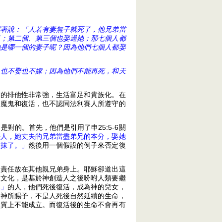
寫著說：「人若有妻無子就死了，他兄弟當
了；第二個、第三個也娶過她；那七個人都
她是哪一個的妻子呢？因為他們七個人都娶
人也不娶也不嫁；因為他們不能再死，和天
們的排他性非常強，生活富足和貴族化。在
、魔鬼和復活，也不認同法利賽人所遵守的
對的。首先，他們是引用了申25:5-6關
外人，她丈夫的兄弟當盡弟兄的本分，娶她
塗抹了。」
然後用一個假設的例子來否定復
這責任放在其他親兄弟身上。耶穌卻道出這
的文化，是基於神創造人之後吩咐人類要繼
得」
的人，他們死後復活，成為神的兒女，
是神所賜予，不是人死後自然延續的生命，
本質上不能成立。而復活後的生命不會再有