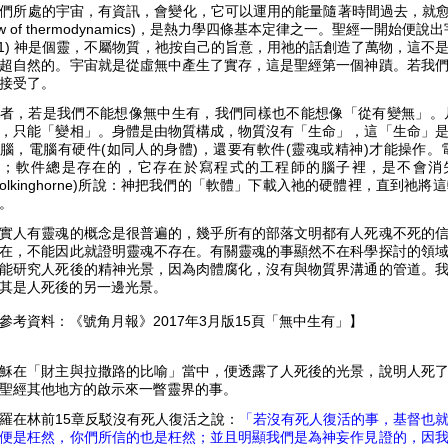
們所處的宇宙，有資訊，會變化，它可以運用的能量隨著時間過去，就愈來愈
aw of thermodynamics)，是熱力學四條基本定律之一。聖經一開始便
:1) 神是個靈，不屬物質，祂按自己的旨意，用祂的話創造了萬物，這
超自然的。宇宙就是從虛無中產生了實存，這是聖經第一個神蹟。若我
接受了。
者，若是我們不能想像無中生有，我們同樣也不能想像「從有變無」。
，只能「變相」。身體是由物質構成，物質沒有「生命」，這「生命」
腦，電腦有硬件(如同人的身體)，還要有軟件(靈魂或精神)才能操作
了；軟件總是存在的，它存在於寫程式的工程師的腦子裡，是不會消
Polkinghorne)所說：神把我們的「軟體」下載入祂的硬體裡，直到
。
實人有靈魂的概念是很普遍的，幾乎所有的部落文明都有人死魂不死的
在，不能因此就證明靈魂不存在。有關靈魂的事顯然不在科學探討的領
能研究人死後的精神光景，因為肉體腐化，沒有與物質界溝通的管道。
其是人死後的另一邊光景。
參考資料：《號角月報》2017年3月版15頁「無中生有」】
穌在「財主與拉撒路的比喻」當中，便透露了人死後的光景，說明人死
聖經其他地方的啟示來一瞥靈界的事。
羅在林前15章反駁沒有死人復活之說：
「若沒有死人復活的事，基督也
便是枉然，你們所信的也是枉然；並且明顯我們是為神妄作見證的，因