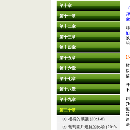
第十章
「
神
第十一章
他
第十二章
耶
伯
第十三章
以
的
第十四章
(
第十五章
撒
第十六章
接
信
第十七章
許
第十八章
不
創
第十九章
(
恆
第二十章
質
權柄的爭議 (20:1-8)
這
法
葡萄園戶違抗的比喻 (20:9-