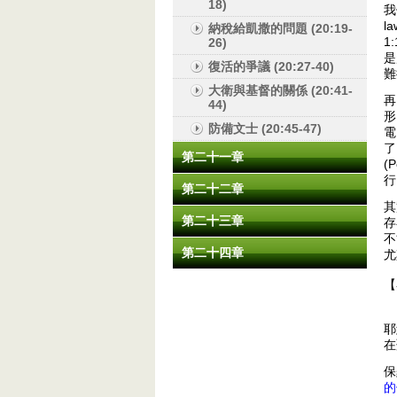
18)
我
l
納稅給凱撒的問題 (20:19-
1
26)
是
復活的爭議 (20:27-40)
難
大衛與基督的關係 (20:41-
再
44)
形
防備文士 (20:45-47)
電
第二十一章
(
行
第二十二章
其
第二十三章
存
不
第二十四章
尤
【
耶
在
保
的