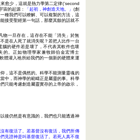
少，這就是熱力學第二定律(‘second
說出宇宙的起源：
「起初，神創造天地。」
(創
不是一種我們可以瞭解、可以複製的方法，這
們能接受聖經第一句話，那麼其餘的話就不
凡物一旦存在，這存在不能「消失」於無
是不是在人死了就消失呢？若把人比作一台
。電腦的硬件若是壞了，不代表其軟件也壞
失的。正如物理學家兼牧師伯金宏博士
祂將這軟體灌入祂所給我們的一個新的硬體來運
信仰，這不是偶然的。科學不能測量靈魂的
域當中，而神學的範疇正是屬靈的事。科學
我們只能考慮創造屬靈實存的上帝的啟示，
了以後仍然是有意識的，我們也只能透過神
就沒有復活了。若基督沒有復活，我們所傳
我們見證神是叫基督復活了。若死人真不復