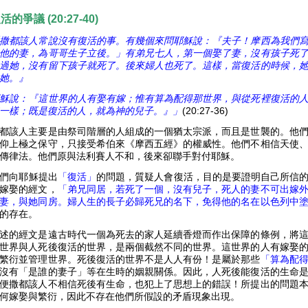
復活的爭
議 (20:27-40)
撒都該人常說沒有復活的事。有幾個來問耶穌說：『夫子！摩西為我們
他的妻，為哥哥生子立後。」有弟兄七人，第一個娶了妻，沒有孩子死
過她，沒有留下孩子就死了。後來婦人也死了。這樣，當復活的時候，
她。』
穌說：『這世界的人有娶有嫁；惟有算為配得那世界，與從死裡復活的
一樣；既是復活的人，就為神的兒子。』」
(20:27-36)
都該人主要是由祭司階層的人組成的一個猶太宗派，而且是世襲的。他
仰上極之保守，只接受希伯來《摩西五經》的權威性。他們不相信天使
傳律法。他們原與法利賽人不和，後來卻聯手對付耶穌。
們向耶穌提出
「復活」
的問題，質疑人會復活，目的是要證明自己所信的是
嫁娶的經文，
「弟兄同居，若死了一個，沒有兒子，死人的妻不可出嫁
妻，與她同房。婦人生的長子必歸死兄的名下，免得他的名在以色列中
的存在。
述的經文是遠古時代一個為死去的家人延續香燈而作出保障的條例，將
世界與人死後復活的世界，是兩個截然不同的世界。這世界的人有嫁娶
繁衍並管理世界。死後復活的世界不是人人有份！是屬於那些
「算為配
沒有「是誰的妻子」等在生時的姻親關係。因此，人死後能復活的生命
便撒都該人不相信死後有生命，也犯上了思想上的錯誤！所提出的問題
何嫁娶與繁衍，因此不存在他們所假設的矛盾現象出現。