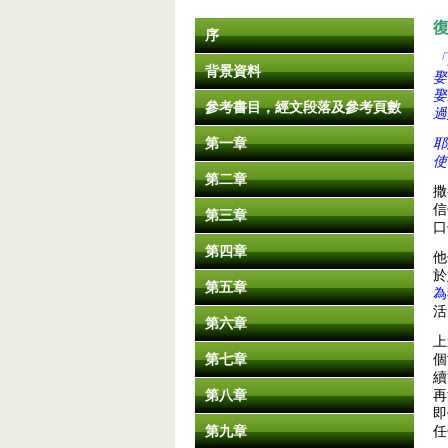
序
「
背景資料
娶
娶
參考書目，經文段落及參考頁數
過
第一章
耶
使
第二章
撒
信
第三章
口
第四章
他
於
第五章
為
活
第六章
上
第七章
個
續
第八章
再
即
第九章
任