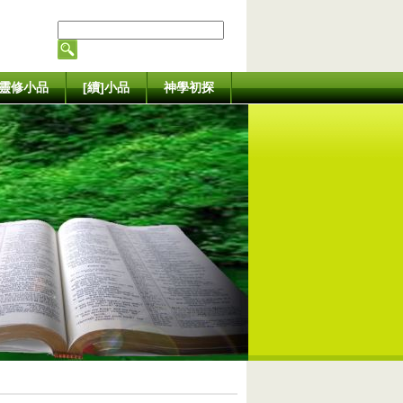
靈修小品
[續]小品
神學初探