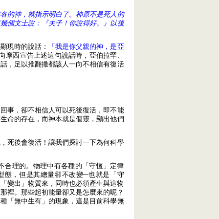
雅各的神，就指示明白了。神原不是死人的
有幾個文士說：『夫子！你說得好。』以後
西顯現時的說話：
「我是你父親的神，是亞
向摩西宣告上述這句說話時，亞伯拉罕、
說話，足以推翻撒都該人一向不相信有復活
這回事，卻不相信人可以死後復活，即不能
有生命的存在，而神本就是個靈，顯出他們
魂，死後會復活！讓我們探討一下為何科學
不合理的。物理中有各種的「守恆」定律
可以改變其型態，但是其總量卻不改變─也就是「守
量可以「變出」物質來，同時也必須產生與這物
在那裡。那些起初能量卻又是怎麼來的呢？
一種「無中生有」的現象，這是目前科學無