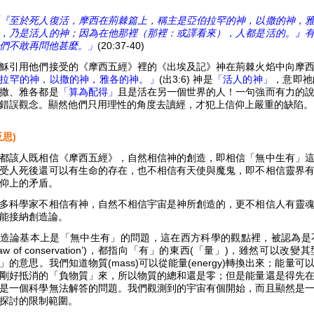
『至於死人復活，摩西在荊棘篇上，稱主是亞伯拉罕的神，以撒的神，
，乃是活人的神；因為在他那裡（那裡：或譯看來），人都是活的。』
們不敢再問他甚麼。」
(20:37-40)
穌引用他們接受的《摩西五經》裡的《出埃及記》神在荊棘火焰中向摩
拉罕的神，以撒的神，雅各的神。」
(出3:6) 神是
「活人的神」
，意即祂
撒、雅各都是
「算為配得」
且是活在另一個世界的人！一句強而有力的
錯誤觀念。顯然他們只用理性的角度去讀經，才犯上信仰上嚴重的缺陷。
反思)
都該人既相信《摩西五經》，自然相信神的創造，即相信「無中生有」
受人死後還可以有生命的存在，也不相信有天使與魔鬼，即不相信靈界
仰上的矛盾。
多科學家不相信有神，自然不相信宇宙是神所創造的，更不相信人有靈
能接納創造論。
造論基本上是「無中生有」的問題，這在西方科學的觀點裡，被認為是
‘law of conservation’)，都指向「有」的東西(「量」)，雖然
」的意思。我們知道物質(mass)可以從能量(energy)轉換出來；能
剛好抵消的「負物質」來，所以物質的總和還是零；但是能量還是得先
是一個科學無法解答的問題。我們觀測到的宇宙有個開始，而且顯然是
探討的限制範圍。