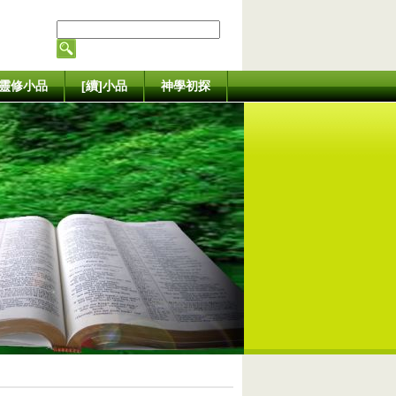
靈修小品
[續]小品
神學初探