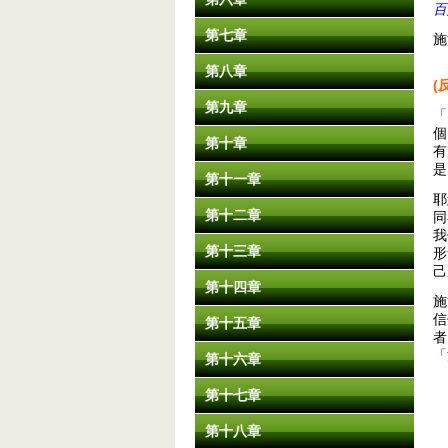
百
第七章
施
第八章
(
第九章
「
個
第十章
有
是
第十一章
耶
第十二章
同
我
第十三章
形
己
第十四章
施
信
第十五章
者
「
第十六章
第十七章
第十八章