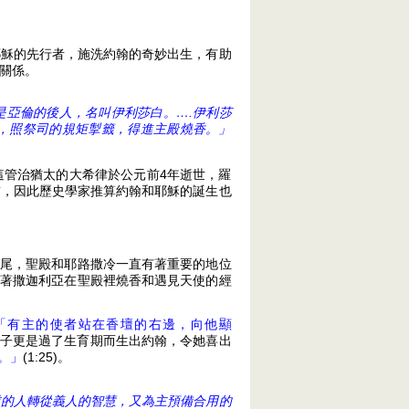
耶穌的先行者，施洗約翰的奇妙出生，有助
關係。
是亞倫的後人，名叫伊利莎白。….伊利莎
，照祭司的規矩掣籤，得進主殿燒香。」
這管治猶太的大希律於公元前4年逝世，羅
前，因此歷史學家推算約翰和耶穌的誕生也
尾，聖殿和耶路撒冷一直有著重要的地位
著撒迦利亞在聖殿裡燒香和遇見天使的經
「有主的使者站在香壇的右邊，向他顯
。妻子更是過了生育期而生出約翰，令她喜出
。」
(1:25)。
逆的人轉從義人的智慧，又為主預備合用的