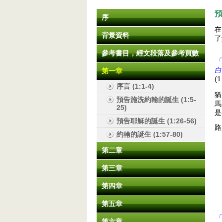
預
序
在
背景資料
了
參考書目，經文段落及參考頁數
「
白
第一章
(1
序言 (1:1-4)
猶
預告施洗約翰的誕生 (1:5-
馬
25)
是
預告耶穌的誕生 (1:26-56)
路
約翰的誕生 (1:57-80)
第二章
第三章
第四章
第五章
「
第六章