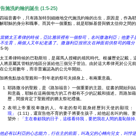
告施洗約翰的誕生 (1:5-25)
四福音書中，只有路加特別細緻地交代施洗約翰的出生，原因是，作為
解耶穌的身分和職事。而其中一個重點，就是耶穌基督與猶太信仰之間的
當猶太王希律的時候，亞比雅班裡有一個祭司，名叫撒迦利亞；他妻子
不生育，兩個人又年紀老邁了。撒迦利亞按班次在神面前供祭司的職分
:5-9)
太王希律時候的巴勒斯坦，是羅馬人授權的殖民時代。根據歷史記載，
人將原屬其管轄的地區分派給他三個兒子管治。由於這大希律死於公元
在公元前數年，而非普遍認為的公元年開始。
加將焦點放在聖殿和一對年老的祭司夫婦身上，有兩重意義。
耶路撒冷的聖殿，是《路加福音》一個重要的主題。從書的開始到結
和意義，耶穌在這兩個地方的工作都有不少的記載和描述。而路加藉
歷，間接肯定了聖殿裡的猶太祭祀禮儀。
表明上帝重視卑微的人。年老的祭司親身經歷到天使的顯現：
現」
(1:11)，還宣告他不育的妻子將要生孩子，給他起名叫約翰
望外：
「主在眷顧我的日子，這樣看待我，要把我在人間的羞恥除掉
他必有以利亞的心志能力，行在主的前面，叫為父的心轉向兒女，叫悖