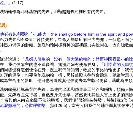
姓。」
(1:17)
洗約翰作為耶穌基督的先鋒，明顯超越舊約裡所有的先知。
反思)
他必有以利亞的心志能力」(he shall go before him in the spirit and power
巴力先知和400個亞舍拉先知，並命人剷除所有巴力先知，一個也不留(王上
拜巴力偶像的源頭。施洗約翰同樣有神的靈和能力與他同在，因而膽敢
。
穌曾說過：
「凡婦人所生的，沒有一個大過約翰的；然而神國裡最小的
在，我們信靠主的也不遑多讓。施洗約翰有使命在身，
「叫悖逆的人轉
們同樣也有這個使命在身，況且我們所知關乎救恩的事比約翰更多！我
無形的偶像；也要像施洗約翰一樣，勇於鼓勵人往教會聽道，聽從智慧
成為主合用的器皿，他日也可造就其他信徒去為主獻出更多，藉此為主預
洗約翰是耶穌基督的先鋒，為他的出現和傳道事工開路和鋪路，預備人
他。先鋒既是先行者，自然要身先士卒，當然要比其他人冒上更多的風
？當其他人尚在猶疑不決的時候，我們便開始整裝待發，然後踏出信心
流淚撒種的，必歡呼收割」
(詩126:5)，當有人因我們的鋪路而其後信