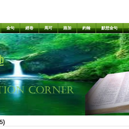
金句
經卷
馬可
路加
約翰
默想金句
5)