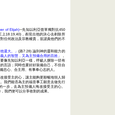
 of Elijah)
─先知以利亞曾單獨對抗450
18:19,40)，表現出他的決心去剷除所
面對任何政治及宗教權貴，並譴責他們的不
比他還大。」
(路7:28) 論到神的靈和能力的
從義人的智慧，又為主預備合用的百姓」
，
們要像先知以利亞一樣，呼籲人摒除一切有
人的言語；同時也要好好裝備自己，不但自
備忠心、合主用、有事奉心志的人。
悔改接受主的心，讓主能夠更順暢地領人歸
險。我們能否為主的福音事工願意去做先行
的一步，去為主預備人悔改接受主的心。
主時，我們便可以分享收割的成果。