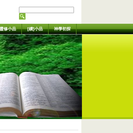
靈修小品
[續]小品
神學初探