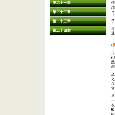
孩
第二十一章
抱
只
第二十二章
「
子
第二十三章
這
第二十四章
受
(
是
(
然
錯
至
之
度
會
當
一
友
敗
術