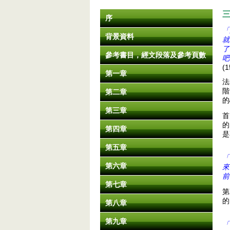
序
「
背景資料
就
了
參考書目，經文段落及參考頁數
吧
(1
第一章
法
階
第二章
的
第三章
首
的
第四章
是
第五章
「
第六章
來
前
第七章
第
的
第八章
第九章
「