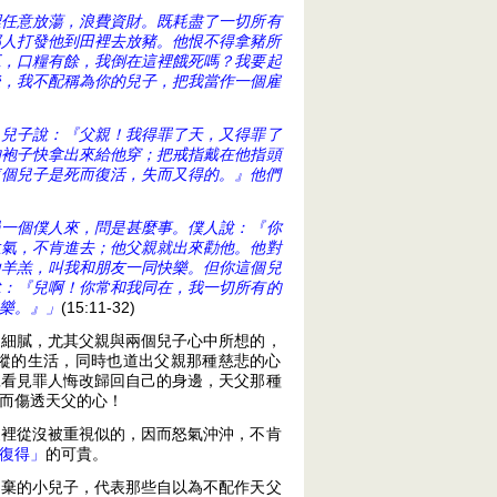
裡任意放蕩，浪費資財。既耗盡了一切所有
那人打發他到田裡去放豬。他恨不得拿豬所
工，口糧有餘，我倒在這裡餓死嗎？我要起
後，我不配稱為你的兒子，把我當作一個雇
。兒子說：『父親！我得罪了天，又得罪了
的袍子快拿出來給他穿；把戒指戴在他指頭
這個兒子是死而復活，失而又得的。』他們
過一個僕人來，問是甚麼事。僕人說：『你
生氣，不肯進去；他父親就出來勸他。他對
山羊羔，叫我和朋友一同快樂。但你這個兒
說：『兒啊！你常和我同在，我一切所有的
樂。』」
(15:11-32)
常細膩，尤其父親與兩個兒子心中所想的，
縱的生活，同時也道出父親那種慈悲的心
旦看見罪人悔改歸回自己的身邊，天父那種
而傷透天父的心！
家裡從沒被重視似的，因而怒氣沖沖，不肯
復得」
的可貴。
自棄的小兒子，代表那些自以為不配作天父