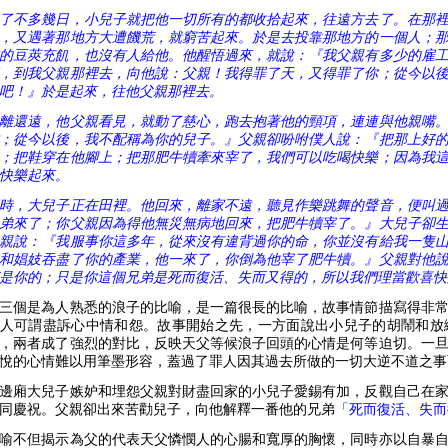
了不多幾日，小兒子就把他一切所有的都收拾起來，往遠方去了。在那
，又遇著那地方大遭饑荒，就窮苦起來。於是去投靠那地方的一個人；
的豆莢充飢，也沒有人給他。他醒悟過來，就說：『我父親有多少的雇
，到我父親那裡去，向他說：父親！我得罪了天，又得罪了你；從今以
吧！』於是起來，往他父親那裡去。
離還遠，他父親看見，就動了慈心，跑去抱著他的頸項，連連與他親嘴
；從今以後，我不配稱為你的兒子。』父親卻吩咐僕人說：『把那上好
；把鞋穿在他腳上；把那肥牛犢牽來宰了，我們可以吃喝快樂；因為我
快樂起來。
時，大兒子正在田裡。他回來，離家不遠，聽見作樂跳舞的聲音，便叫
弟來了；你父親因為得他無災無病地回來，把肥牛犢宰了。』大兒子卻
親說：『我服事你這多年，從來沒有違背過你的命，你並沒有給我一隻
和娼妓吞盡了你的產業，他一來了，你倒為他宰了肥牛犢。』父親對他
是你的；只是你這個兄弟是死而復活、失而又得的，所以我們理當歡喜快
三個是為人熟悉的浪子的比喻，是一篇很長的比喻，故事情節描寫得非
人可謂盡訴心中情和怨。故事開始之先，一方面說出小兒子的胡鬧和放
，兩者成了強烈的對比，反映天父等候浪子回頭的心情是何等迫切。一
悅的心情難以用筆墨形容，蓋過了罪人因其過去所做的一切大逆不道之事
邊廂大兒子嫉妒和埋怨父親對財盡回家的小兒子愛錫有加，反觀自己在
同慶祝。父親卻出來苦勸兒子，向他解釋一番他的兄弟
「死而復活、失而
喻不但揭示為父的代表天父憐憫人的心腸和寬厚的胸懷，同時亦以自暴