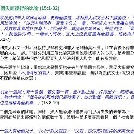
三個失而復得的比喻
(15:1-32)
眾稅吏和罪人都挨近耶穌，要聽他講道。法利賽人和文士私下議論說：
用比喻說：『你們中間誰有一百隻羊失去一隻，不把這九十九隻撇在曠
，就歡歡喜喜地扛在肩上，回到家裡，就請朋友鄰舍來，對他們說：「
！」我告訴你們，一個罪人悔改，在天上也要這樣為他歡喜，較比為
5:1-7)
利賽人和文士對耶穌接待那些稅吏和罪人感到極其不滿，且在背後不停
層的人在一起。耶穌分別用三個比喻來說明他尋找罪人的心意，是希望
心意，希望那些拒絕他和厭棄別人的法利賽人和文士能有所體會。
先是尋羊的比喻，重點當然是誓要把失去的羊尋回方罷休，還要大事慶
，比那些
「不用悔改的義人」
(暗喻那些非議他、自以為義的文士和法利
不配的後補或次選！
或是一個婦人有十塊錢，若失落一塊，豈不點上燈，打掃屋子，細細地
，對他們說：『我失落的那塊錢已經找著了，你們和我一同歡喜吧！』
也是這樣為他歡喜。」
(15:8-10)
二個是尋銀的比喻。同樣，婦人無論如何也要尋到那塊失去的錢幣為止
費用必然超出那錢幣的價值數十倍，證明神是多麼喜樂看見一個「社會價
一個人有兩個兒子。小兒子對父親說：『父親，請你把我應得的家業分給