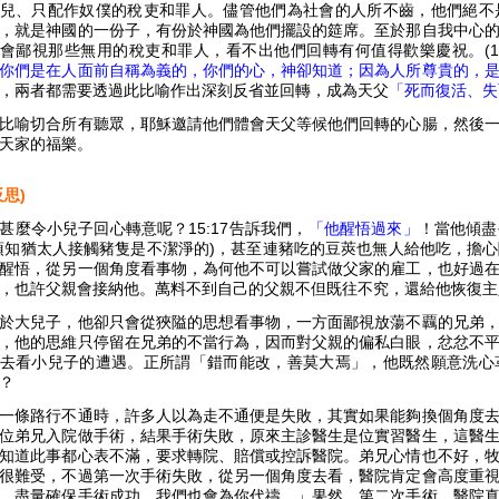
兒、只配作奴僕的稅吏和罪人。儘管他們為社會的人所不齒，他們絕不
，就是神國的一份子，有份於神國為他們擺設的筵席。至於那自我中心
會鄙視那些無用的稅吏和罪人，看不出他們回轉有何值得歡樂慶祝。(15:2
你們是在人面前自稱為義的，你們的心，神卻知道；因為人所尊貴的，
，兩者都需要透過此比喻作出深刻反省並回轉，成為天父
「死而復活、失
比喻切合所有聽眾，耶穌邀請他們體會天父等候他們回轉的心腸，然後
天家的福樂。
反思)
甚麼令小兒子回心轉意呢？15:17告訴我們，
「他醒悟過來」
！當他傾盡
須知猶太人接觸豬隻是不潔淨的)，甚至連豬吃的豆莢也無人給他吃，擔
醒悟，從另一個角度看事物，為何他不可以嘗試做父家的雇工，也好過
，也許父親會接納他。萬料不到自己的父親不但既往不究，還給他恢復主
於大兒子，他卻只會從狹隘的思想看事物，一方面鄙視放蕩不覊的兄弟
，他的思維只停留在兄弟的不當行為，因而對父親的偏私白眼，忿忿不
去看小兒子的遭遇。正所謂「錯而能改，善莫大焉」，他既然願意洗心
？
一條路行不通時，許多人以為走不通便是失敗，其實如果能夠換個角度
位弟兄入院做手術，結果手術失敗，原來主診醫生是位實習醫生，這醫
知道此事都心表不滿，要求轉院、賠償或控訴醫院。弟兄心情也不好，
很難受，不過第一次手術失敗，從另一個角度去看，醫院肯定會高度重
，盡量確保手術成功，我們也會為你代禱。」果然，第二次手術，醫院