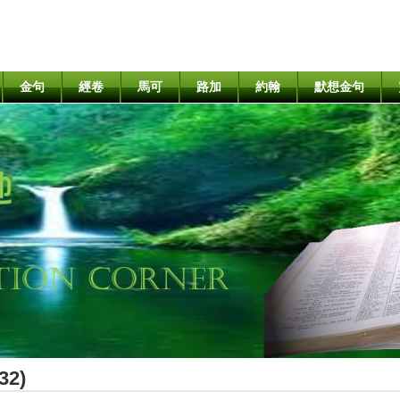
金句
經卷
馬可
路加
約翰
默想金句
2)