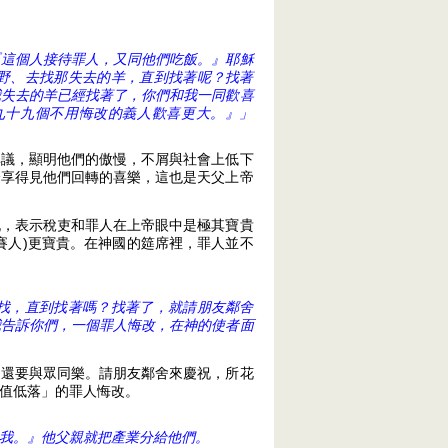
『這個人接待罪人，又同他們吃飯。』耶穌
野、去找那失去的羊，直到找著呢？找著
我失去的羊已經找著了，你們和我一同歡喜
九十九個不用悔改的義人歡喜更大。』」
非議，顯明他們的傲慢，不屑與社會上低下
分享得見他們回轉的喜樂，這也是天父上帝
祝，表示稅吏和罪人在上帝眼中是極其寶貴
賽人)更寶貴。在神國的筵席裡，罪人並不
找，直到找著嗎？找著了，就請朋友鄰舍
我告訴你們，一個罪人悔改，在神的使者面
，還要與眾同樂。請朋友鄰舍來慶祝，所花
值低落」的罪人悔改。
我。』他父親就把產業分給他們。