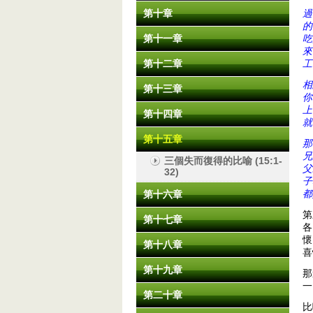
第十章
過
的
第十一章
吃
來
第十二章
工
相
第十三章
你
上
第十四章
就
第十五章
那
兄
三個失而復得的比喻 (15:1-
父
32)
子
都
第十六章
第
第十七章
各
懷
第十八章
喜
第十九章
那
一
第二十章
比