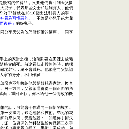
是後補的代替品，只要他們肯回到天父懷
的大兒子，代表那些文士和法利賽人，他們
) 耶穌就在16:10指出法利賽人的罪：
是神看為可憎惡的。」
不論是小兒子或大兒
而復得」
的好兒子。
一同分享天父為他們所預備的筵席，一同享
手上的家財之後，淪落到要在田裡去放豬
心隨時會餓死。前途看似走投無路時，他猛
在豬場幹活，總不會餓死。他願意向父親認
人家的身分，不用作雇工！
，怎麼也不能接納他與娼妓耗盡家財。換言
平。另一方面，父親卻懂得從一個正面的角
革面，重回正軌，何不給他一個悔改的機
去想的話，可能會令你邁向一個新的境界。
生第一次操刀，缺乏經驗和技術。弟兄的親
牧師前來探病，安慰他說：「知道你手術失
視，派一位資深的外科醫生給你做第二次手
真的派出專家親自操刀，手術非常成功，弟