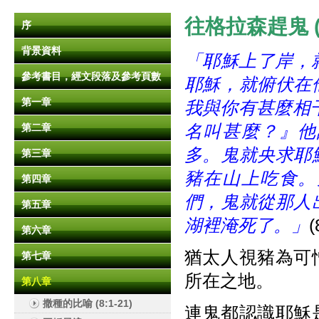
往格拉森趕鬼 (8:
序
背景資料
「耶穌上了岸，就
參考書目，經文段落及參考頁數
耶穌，就俯伏在
第一章
我與你有甚麼相
名叫甚麼？』他
第二章
多。鬼就央求耶
第三章
豬在山上吃食。
第四章
們，鬼就從那人
第五章
湖裡淹死了。」
(
第六章
猶太人視豬為可
第七章
所在之地。
第八章
撒種的比喻 (8:1-21)
連鬼都認識耶穌