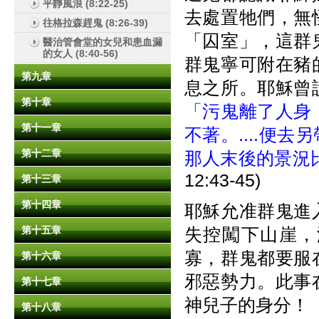
平靜風浪 (8:22-25)
去處置牠們，無
往格拉森趕鬼 (8:26-39)
「囚室」，這群
醫治管會堂的女兒和患血漏
的女人 (8:40-56)
群鬼寧可附在豬
第九章
息之所。耶穌曾
第十章
「污鬼離了人身
第十一章
不著。....便
第十二章
那人末後的景況
12:43-45)
第十三章
第十四章
耶穌允准群鬼進
第十五章
失控闖下山崖，
寡，群鬼都要服
第十六章
邪惡勢力。此事
第十七章
神兒子的身分！
第十八章