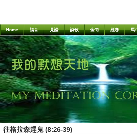
Home
福音
見證
詩歌
金句
經卷
馬
往格拉森趕鬼 (8:26-39)