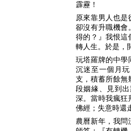
霹靂！
原來靠男人也是
卻沒有升職機會
得的？』我恨這
轉人生。於是，
玩塔羅牌的中學
沉迷至一個月玩
支，積蓄所餘無
段姻緣、見到出
深。當時我瘋狂
佛經；失意時還
農曆新年，我問
師答：『有轉機