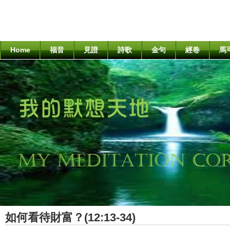
Home
福音
見證
詩歌
金句
經卷
馬
如何看待財富？(12:13-34)