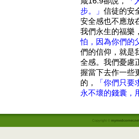
箴16:9卻說，
「
步。」
信徒
的安
安全感也不應放
我們永生的福樂，
怕，因為你們的
們的信仰，就是
全感。我們憂慮正
握當下去作一些更
的，
「你們只要
永不壞的錢囊，
Copyright ©
mymedcorner.ne