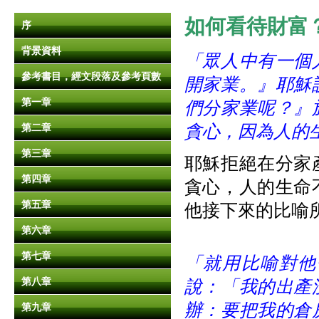
如何看
待
財富？(
序
背景資料
「眾人中有一個
參考書目，經文段落及參考頁數
開家業。』耶穌
第一章
們分家業呢？』
貪心，因為人的
第二章
第三章
耶穌拒絕在分家
第四章
貪心，人的生命
第五章
他接下來的比喻
第六章
第七章
「就用比喻對他
第八章
說：「我的出產
辦：要把我的倉
第九章