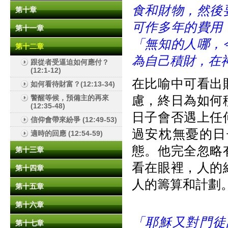
食和財物，然後
第十章
可作多年的費用
第十一章
「無知的人哪，
第十二章
為自己積財，在
跟從者受逼迫如何應付？
(12:1-12)
在比喻中可看出
如何看待財富？(12:13-34)
慮，終日為如何
警醒等候，預備主的再來
(12:35-48)
日子會否遇上任
信仰會帶來紛爭 (12:49-53)
過安枕無憂的日
適時的回應 (12:54-59)
態。他完全忽略
第十三章
看在眼裡，人的
第十四章
人的籌算和計劃
第十五章
第十六章
「耶穌又對門徒
第十七章