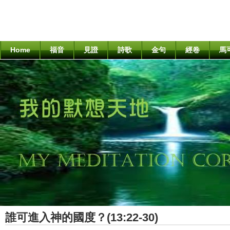
Home
福音
見證
詩歌
金句
經卷
馬
誰可進入神的國度？(13:22-30)