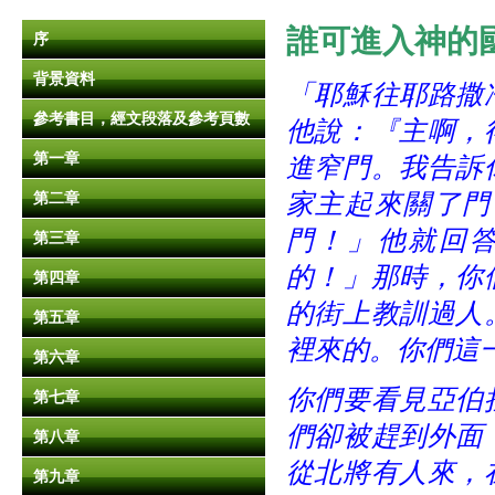
誰可進入神的國度？
序
背景資料
「耶穌往耶路撒
參考書目，經文段落及參考頁數
他說：『主啊，
第一章
進窄門。我告訴
家主起來關了門
第二章
門！」他就回
第三章
的！」那時，你
第四章
的街上教訓過人
第五章
裡來的。你們這
第六章
你們要看見亞伯
第七章
們卻被趕到外面
第八章
從北將有人來，
第九章