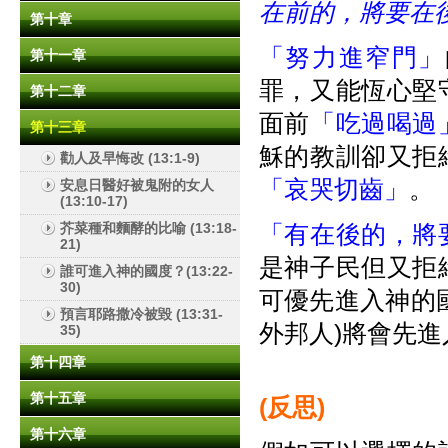
在前的，將要在
第十章
「努力進窄門」
第十一章
罪，又能恆心堅
第十二章
面前
「吃過喝過
第十三章
穌的教訓卻又拒
勸人及早悔改 (13:1-9)
「哀哭切齒」
。
安息日醫好被鬼附的女人
(13:10-17)
芥菜種和麵酵的比喻 (13:18-
「有在後的，將
21)
是神子民但又拒
誰可進入神的國度？(13:22-
30)
可優先進入神的
預言耶路撒冷被毀 (13:31-
外邦人)將會先
35)
第十四章
第十五章
(
反思)
第十六章