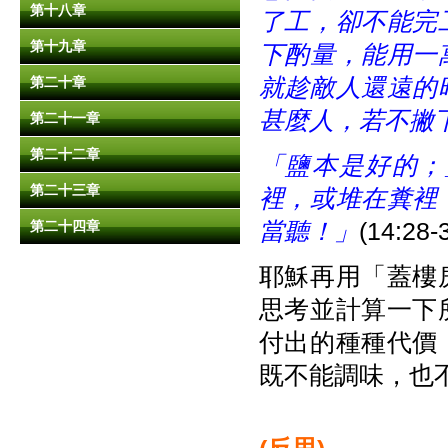
第十八章
了工，卻不能完
第十九章
下酌量，能用一
就趁敵人還遠的
第二十章
甚麼人，若不撇
第二十一章
第二十二章
「鹽本是好的；
第二十三章
裡，或堆在糞裡
當聽！」
(14:28-
第二十四章
耶穌再用「蓋樓
思考並計算一下
付出的種種代價
既不能調味，也