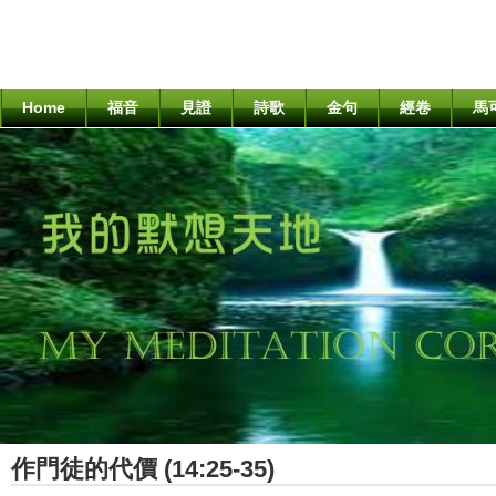
Home
福音
見證
詩歌
金句
經卷
馬
作門徒的代價 (14:25-35)