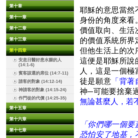
第十章
耶穌的意思當然
第十一章
身份的角度來看
第十二章
價值取向、生活
的價值系統所界
第十三章
但他生活上的次
第十四章
這便是耶穌所說
安息日醫好患水臌的人
(14:1-6)
人，這是一個極
賓客該選的席位 (14:7-11)
徒是願意
「背著
請客的對象 (14:12-14)
神─可能要捨棄過
神請客的對象 (14:15-24)
作門徒的代價 (14:25-35)
無論甚麼人，若
第十五章
第十六章
「你們哪一個要
第十七章
恐怕安了地基，