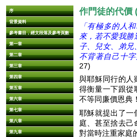
作門徒的代
價 (
序
背景資料
「有極多的人和
參考書目，經文段落及參考頁數
來，若不愛我勝
第一章
子、兒女、弟兄
不背著自己十字
第二章
27)
第三章
第四章
與耶穌同行的人
得衡量一下跟從
第五章
不等同廉價恩典
第六章
第七章
耶穌就提出了一
第八章
庭、甚至捨去己
對當時注重家庭
第九章