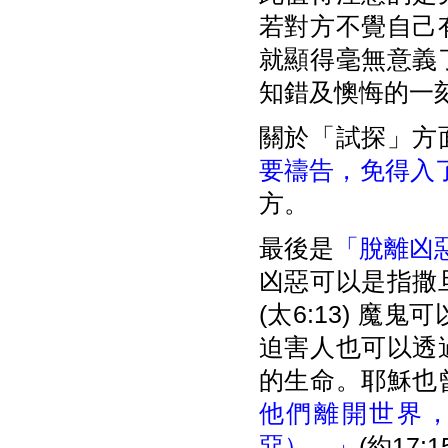
若對方不覺自己
就顯得毫無意義
知錯及懊悔的一
關於「試探」方
要禱告，免得入
方。
最後是
「脫離凶惡」(‘
凶惡可以是指撒
(太6:13) 
迫害人也可以透
的生命。耶穌也
他們離開世界
惡）。」
(約17:1