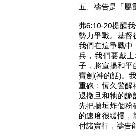
五、禱告是「屬
弗6:10-20
勢力爭戰。基督
我們在這爭戰中
兵，我們要戴上
子，將宣揚和平
寶劍(神的話)
重砲：恆久警醒
退撒旦和牠的詭
先把牆垣炸個粉
的速度很緩慢，
付諸實行，禱告