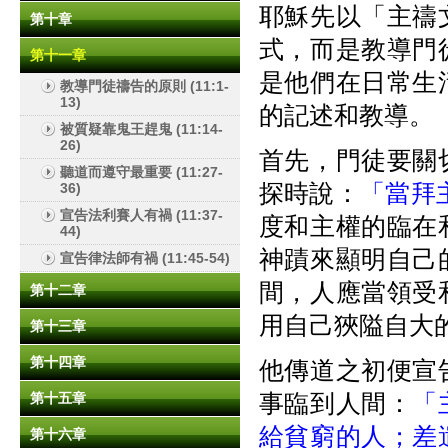
耶穌先以「主禱
第十章
式，而是教導門
第十一章
是他們在日常生
教導門徒禱告的原則 (11:1-
13)
的記述和教導。
被質疑靠鬼王趕鬼 (11:14-
26)
首先，門徒要關
聽道而遵守最重要 (11:27-
探時說：
「當拜
36)
宣告法利賽人有禍 (11:37-
度和主權的臨在
44)
神蹟來顯明自己
宣告律法師有禍 (11:45-54)
間，人應當領受
第十二章
用自己狹隘自大
第十三章
第十四章
他傳道之初便宣
事臨到人間：
「
第十五章
給貧窮的人；差
第十六章