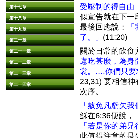
受壓制的得自由
第十七章
似宣告就在下一
第十八章
最後回應說：
「
第十九章
了。」
(11:20)
第二十章
關於日常的飲食
第二十一章
慮吃甚麼，為身
第二十二章
裳。….你們只
第二十三章
23,31) 要
第二十四章
次序。
「赦免凡虧欠我
穌在6:36便說，
「若是你的弟兄
此值得注意的是