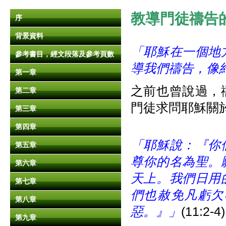
教導門徒禱告
序
背景資料
「耶穌在一個地
參考書目，經文段落及參考頁數
導我們禱告，像
第一章
之前也曾說過，
第二章
門徒求問耶穌關
第三章
第四章
「耶穌說：『你
第五章
尊你的名為聖。
第六章
天上。我們日用
第七章
們也赦免凡虧欠
第八章
惡。』」
(11:2-4)
第九章