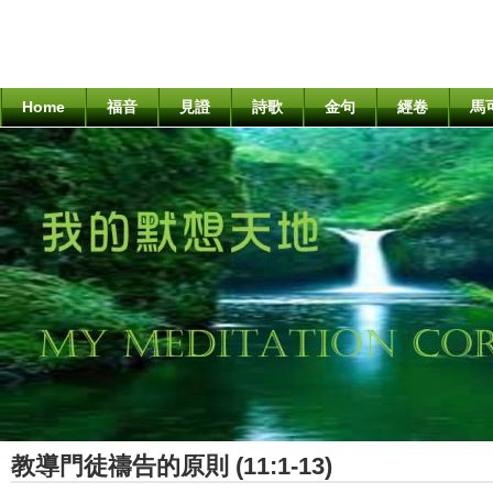
Home
福音
見證
詩歌
金句
經卷
馬
教導門徒禱告的原則 (11:1-13)