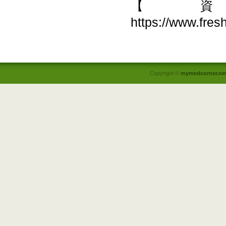
【
https://www.fre
Copyright ©
mymedcorner.ne