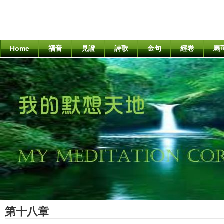
Home
福音
見證
詩歌
金句
經卷
馬
第十八章