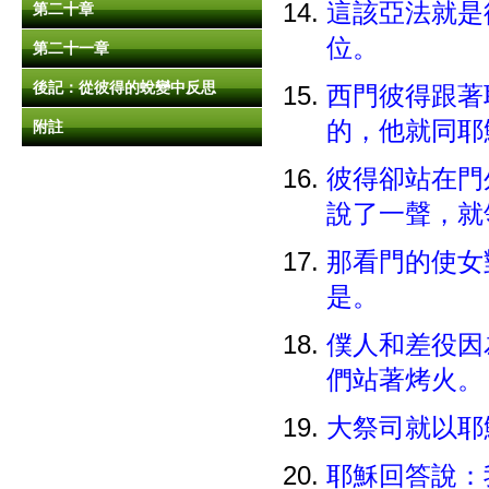
這該亞法就是
第二十章
位。
第二十一章
後記：從彼得的蛻變中反思
西門彼得跟著
的，他就同耶
附註
彼得卻站在門
說了一聲，就
那看門的使女
是。
僕人和差役因
們站著烤火
大祭司就以耶
耶穌回答說：