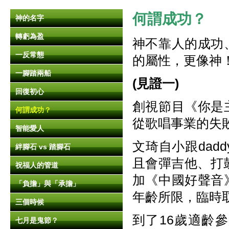
何謂成功？
神的名字
轉虧為盈
神不靠人的成功
一反常態
的屬性，更像神
一腳踏兩船
(見證一)
回復初心
創視節目《你是
何謂成功？
從歌唱事業的失
智能愛人
文琦自小跟da
絆腳石 vs 踏腳石
且會彈吉他、打
祝福人的管道
加《中國好聲音
「負擔」與「承擔」
年齡所限，臨時
三個時候
到了16歲適齡
七月是鬼節？