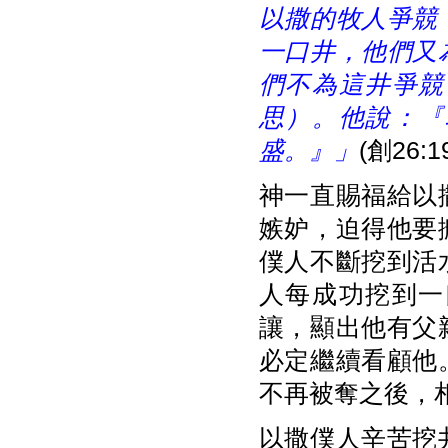
以撒的牧人爭競
一口井，他們又
們不為這井爭競
思）。他說：『
盛。』」
(創26:1
神一直賜福給以
嫉妒，迫得他要
僕人不斷挖到活
人每成功挖到一
讓，顯出他有父
必定繼續看顧他
不再被奪之後，
以撒僕人辛苦挖