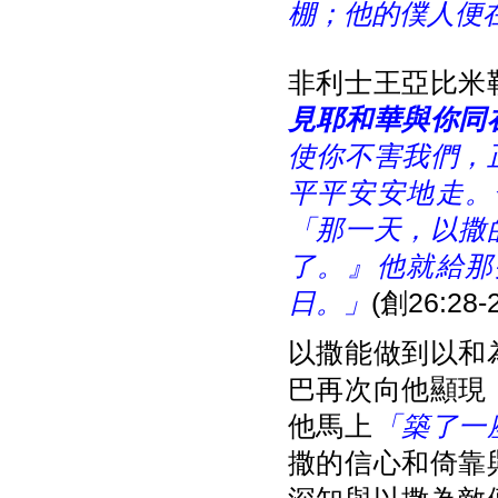
棚；他的僕人便
非利士王亞比米
見耶和華與你同
使你不害我們，
平平安安地走。
「那一天，以撒
了。』他就給那
日。」
(創26:28-2
以撒能做到以和
巴再次向他顯現
他馬上
「築了一
撒的信心和倚靠