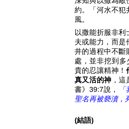
深知與以撒為敵
約。「河水不犯
風。
以撒能折服非利
夫或能力，而是
井的過程中不斷
處，並非挖到多
貴的忍讓精神！
真又活的神
，這
書》39:7說，
「
聖名再被褻瀆，
(
結語)