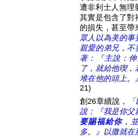
遭非利士人無理
其實是包含了對
的損失，甚至帶
眾人以為美的事
親愛的弟兄，不
著：『主說：伸
了，就給他喫，
堆在他的頭上。
21)
創26章續說，
「
說：『我是你父
要賜福給你
，
多。』以撒就在