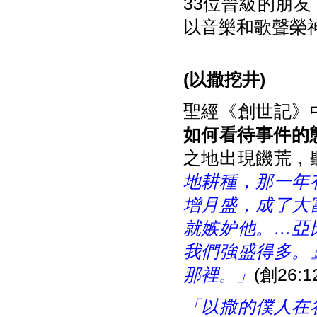
33位晉級的朋
以音樂和歌聲榮
(
以撒挖井)
聖經《創世記》
如何看待事件的
之地出現饑荒，
地耕種，那一年
增月盛，成了大
就嫉妒他。
…
亞
我們強盛得多。
那裡。」
(創26:1
「以撒的僕人在