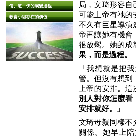
局，文琦形容自
儒、道、佛的演變過程
可能上帝有祂的
教會小組存在的價值
不久有巨星導演
帝再讓她有機會
很放鬆。她的成
果，而是過程。
「我想就是把我
管。但沒有想到
上帝的安排。這
別人對你怎麼看
安排就好。
」
文琦母親同樣不
關係。她早上陪