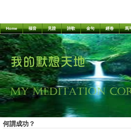
Home
福音
見證
詩歌
金句
經卷
馬
何謂成功？