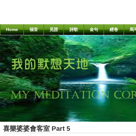
Home
福音
見證
詩歌
金句
經卷
馬
喜樂婆婆會客室 Part 5