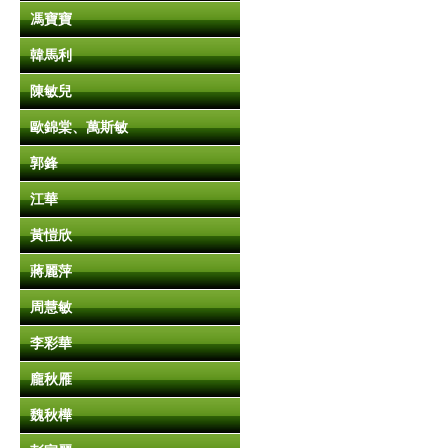
馮寶寶
韓馬利
陳敏兒
歐錦棠、萬斯敏
郭鋒
江華
黃愷欣
蔣麗萍
周慧敏
李彩華
龐秋雁
魏秋樺