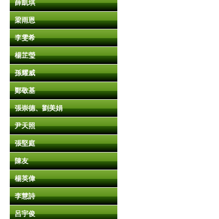
薛凱琪
梁雨恩
李雯希
楊芷瑩
孫耀威
鄭敬基
張崇德、劉美娟
尹天照
張堅庭
陳友
楊英偉
李慧詩
呂宇俊