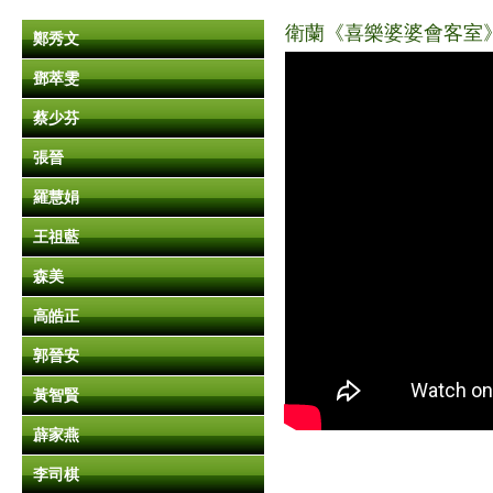
衛蘭《喜樂婆婆會客室》Pa
鄭秀文
鄧萃雯
蔡少芬
張晉
羅慧娟
王祖藍
森美
高皓正
郭晉安
黃智賢
薜家燕
李司棋