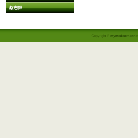
蔡志輝
Copyright ©
mymedcorner.ne