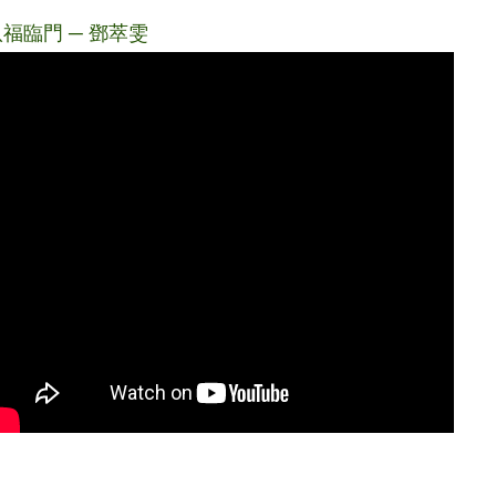
八福臨門 ─ 鄧萃雯