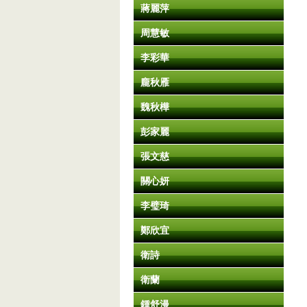
蔣麗萍
周慧敏
李彩華
龐秋雁
魏秋樺
彭家麗
張文慈
關心妍
李璧琦
鄭欣宜
衛詩
衛蘭
鍾舒漫