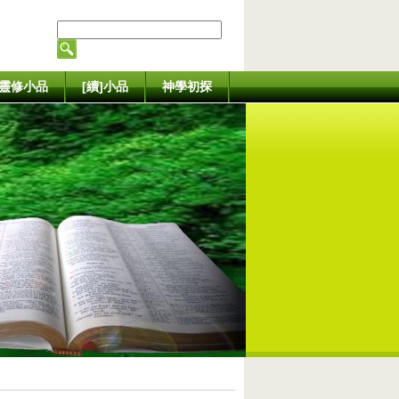
靈修小品
[續]小品
神學初探