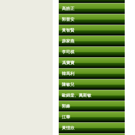
高皓正
郭晉安
黃智賢
薜家燕
李司棋
馮寶寶
韓馬利
陳敏兒
歐錦棠、萬斯敏
郭鋒
江華
黃愷欣