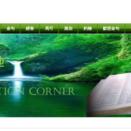
金句
經卷
馬可
路加
約翰
默想金句