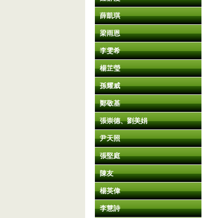
薛凱琪
梁雨恩
李雯希
楊芷瑩
孫耀威
鄭敬基
張崇德、劉美娟
尹天照
張堅庭
陳友
楊英偉
李慧詩